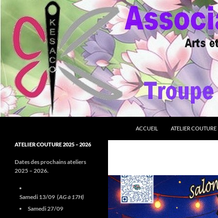
Aller
au
contenu
Recherche
Association Kesaco
ACCUEIL
ATELIER COUTURE
Troupe Shin'Zen Cosplay
ATELIER COUTURE 2025 – 2026
Dates des prochains ateliers
2025 – 2026.
Samedi 13/09 (
AG à 17H)
Samedi 27/09