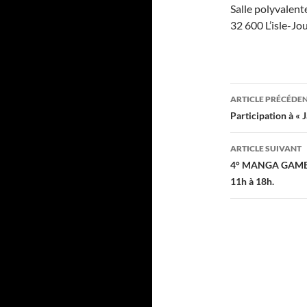
Salle polyvalent
32 600 L’isle-Jo
Navigati
ARTICLE PRÉCÉDE
des
Participation à « 
articles
ARTICLE SUIVANT
4° MANGA GAME 
11h à 18h.