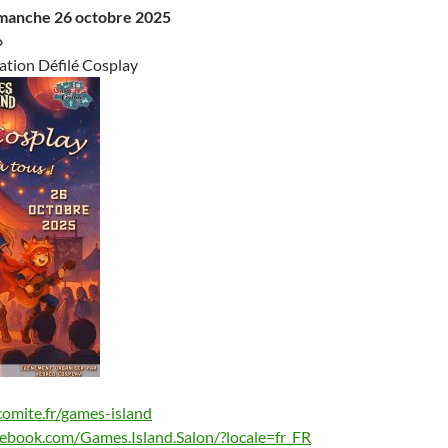
imanche 26 octobre 2025
»
ation Défilé Cosplay
comite.fr/games-island
ebook.com/Games.Island.Salon/?locale=fr_FR