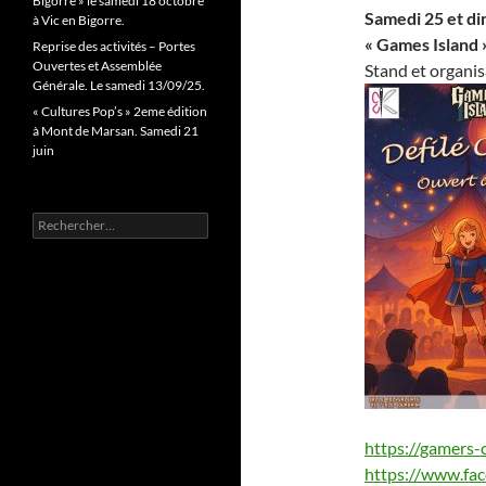
Bigorre » le samedi 18 octobre
Samedi 25 et d
à Vic en Bigorre.
« Games Island 
Reprise des activités – Portes
Ouvertes et Assemblée
Stand et organis
Générale. Le samedi 13/09/25.
« Cultures Pop’s » 2eme édition
à Mont de Marsan. Samedi 21
juin
Rechercher :
https://gamers-
https://www.fac