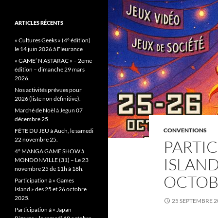
ARTICLES RÉCENTS
« Cultures Geeks » (4° édition)
le 14 juin 2026 à Fleurance
« GAME’ N ASTARAC » – 2eme
édition – dimanche 29 mars
2026.
Nos activités prévues pour
2026 (liste non définitive).
Marché de Noël à Jegun 07
décembre 25
CONVENTIONS
FÊTE DU JEU à Auch, le samedi
22 novembre 25.
PARTIC
4° MANGA GAME SHOW à
ISLAND 
MONDONVILLE (31) – Le 23
novembre 25 de 11h à 18h.
OCTOB
Participation à « Games
Island » des 25 et 26 octobre
2025.
25 SEPTEMBRE 2
Participation à « Japan