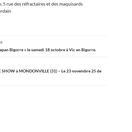
e, 5 rue des réfractaires et des maquisards
urdain
on
NT
Japan Bigorre » le samedi 18 octobre à Vic en Bigorre.
SHOW à MONDONVILLE (31) – Le 23 novembre 25 de