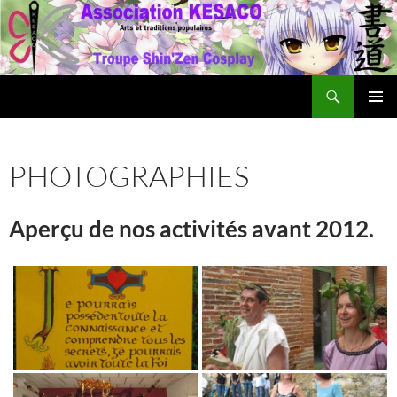
Aller
au
contenu
Recherche
Association Kesaco
MENU
PRINCI
PHOTOGRAPHIES
Aperçu de nos activités avant 2012.