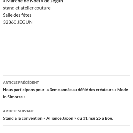
« Marché de Noël » de Jegun
stand et atelier couture
Salle des fêtes
32360 JEGUN
Navigation
ARTICLE PRÉCÉDENT
des
Nous participons pour la 3eme année au défilé des créateurs « Mode
in Simorre ».
articles
ARTICLE SUIVANT
Stand à la convention « Alliance Japon » du 31 mai 25 à Boé.