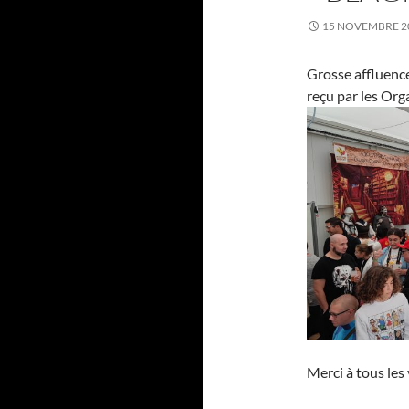
15 NOVEMBRE 2
Grosse affluence
reçu par les Or
Merci à tous les 