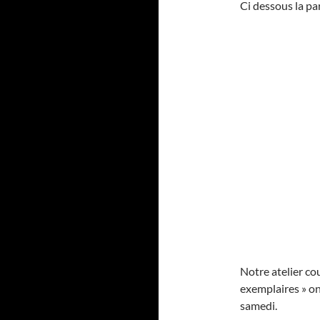
Ci dessous la pa
Notre atelier cou
exemplaires » ont
samedi.