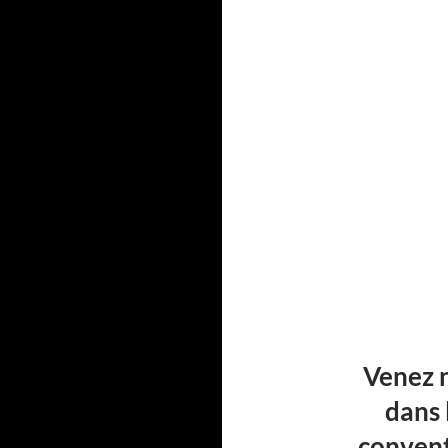
Venez n
dans 
convent