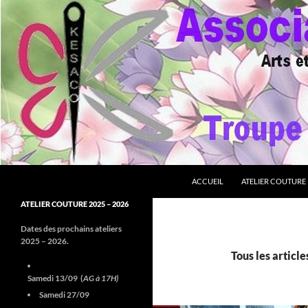
Aller
au
contenu
Recherche
Association Kesaco
ACCUEIL
ATELIER COUTURE
Troupe Shin'Zen Cosplay
ATELIER COUTURE 2025 – 2026
Dates des prochains ateliers
2025 – 2026.
Tous les articl
Samedi 13/09 (
AG à 17H)
Samedi 27/09