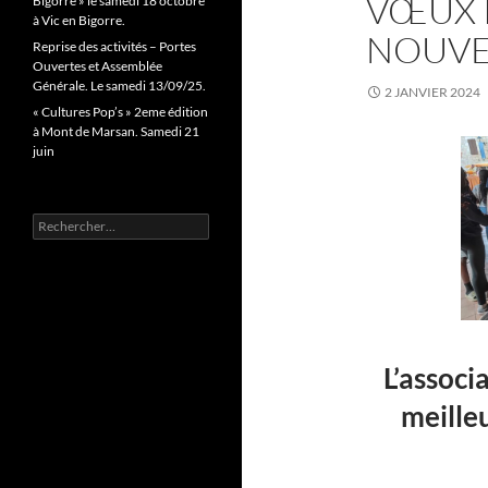
VŒUX 
Bigorre » le samedi 18 octobre
à Vic en Bigorre.
NOUVE
Reprise des activités – Portes
Ouvertes et Assemblée
Générale. Le samedi 13/09/25.
2 JANVIER 2024
« Cultures Pop’s » 2eme édition
à Mont de Marsan. Samedi 21
juin
Rechercher :
L’associ
meille