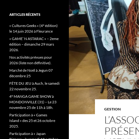
ARTICLES RÉCENTS
« Cultures Geeks » (4° édition)
le 14 juin 2026 à Fleurance
« GAME’ N ASTARAC » – 2eme
édition – dimanche 29 mars
2026.
Nos activités prévues pour
2026 (liste non définitive).
Marché de Noël à Jegun 07
décembre 25
FÊTE DU JEU à Auch, le samedi
22 novembre 25.
4° MANGA GAME SHOW à
MONDONVILLE (31) – Le 23
novembre 25 de 11h à 18h.
GESTION
Participation à « Games
L’ASSO
Island » des 25 et 26 octobre
2025.
PRÉSEN
Participation à « Japan